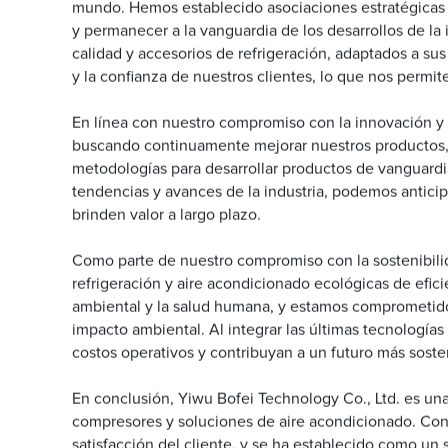
mundo. Hemos establecido asociaciones estratégicas co
y permanecer a la vanguardia de los desarrollos de l
calidad y accesorios de refrigeración, adaptados a su
y la confianza de nuestros clientes, lo que nos permi
En línea con nuestro compromiso con la innovación y l
buscando continuamente mejorar nuestros productos, s
metodologías para desarrollar productos de vanguardia
tendencias y avances de la industria, podemos anticip
brinden valor a largo plazo.
Como parte de nuestro compromiso con la sostenibilid
refrigeración y aire acondicionado ecológicas de efi
ambiental y la salud humana, y estamos comprometidos
impacto ambiental. Al integrar las últimas tecnologías
costos operativos y contribuyan a un futuro más sosten
En conclusión, Yiwu Bofei Technology Co., Ltd. es una
compresores y soluciones de aire acondicionado. Con u
satisfacción del cliente, y se ha establecido como un 