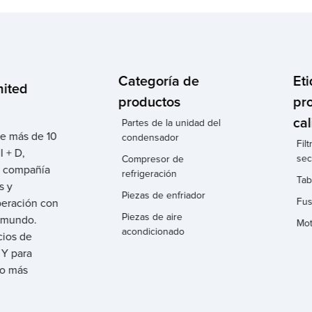
Categoría de
Et
mited
productos
pr
cal
Partes de la unidad del
de más de 10
condensador
Fil
 + D,
sec
Compresor de
a compañía
refrigeración
Tab
s y
Piezas de enfriador
Fus
peración con
Piezas de aire
l mundo.
Mot
acondicionado
cios de
 Y para
do más