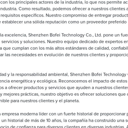
n los principales actores de la industria, lo que nos permite acc
a industria. Como resultado, podemos ofrecer a nuestros cliente
s requisitos específicos. Nuestro compromiso de entregar product
te establecer una sólida reputación como un proveedor preferido 
a excelencia, Shenzhen Bofei Technology Co., Ltd. pone un fuerte
ervicios y soluciones. Nuestro equipo dedicado de expertos en 
 que cumplan con los más altos estándares de calidad, confiabili
ar las necesidades en evolución de nuestros clientes y proporci
ad y la responsabilidad ambiental, Shenzhen Bofei Technology C
ciencia energética y ecológica. Reconocemos el impacto de estos
 a ofrecer productos y servicios que ayuden a nuestros clientes
 y mejores prácticas, nuestro objetivo es ofrecer soluciones que 
ible para nuestros clientes y el planeta.
 empresa moderna líder con un fuerte historial de proporcionar p
n historial de más de 10 años, la compañía ha construido una só
socio de confianza para diversos clientes en diversas industrias.