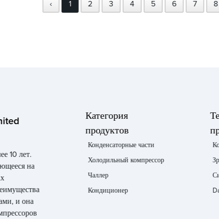
‹
1
2
3
4
5
6
7
8
Категория
Т
mited
продуктов
п
Конденсаторные части
К
ее 10 лет.
Холодильный компрессор
З
ующееся на
Чаллер
С
ах
реимущества
Кондиционер
Da
ами, и она
мпрессоров